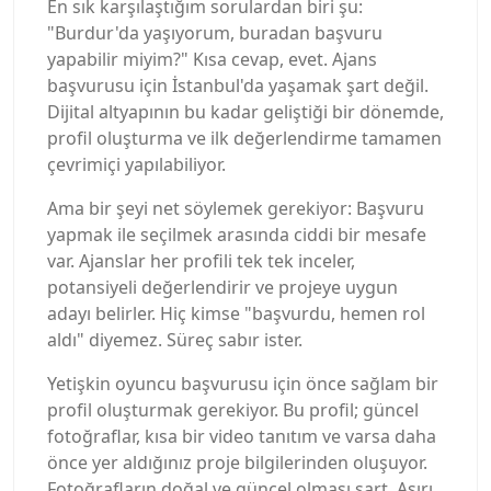
En sık karşılaştığım sorulardan biri şu:
"Burdur'da yaşıyorum, buradan başvuru
yapabilir miyim?" Kısa cevap, evet. Ajans
başvurusu için İstanbul'da yaşamak şart değil.
Dijital altyapının bu kadar geliştiği bir dönemde,
profil oluşturma ve ilk değerlendirme tamamen
çevrimiçi yapılabiliyor.
Ama bir şeyi net söylemek gerekiyor: Başvuru
yapmak ile seçilmek arasında ciddi bir mesafe
var. Ajanslar her profili tek tek inceler,
potansiyeli değerlendirir ve projeye uygun
adayı belirler. Hiç kimse "başvurdu, hemen rol
aldı" diyemez. Süreç sabır ister.
Yetişkin oyuncu başvurusu için önce sağlam bir
profil oluşturmak gerekiyor. Bu profil; güncel
fotoğraflar, kısa bir video tanıtım ve varsa daha
önce yer aldığınız proje bilgilerinden oluşuyor.
Fotoğrafların doğal ve güncel olması şart. Aşırı