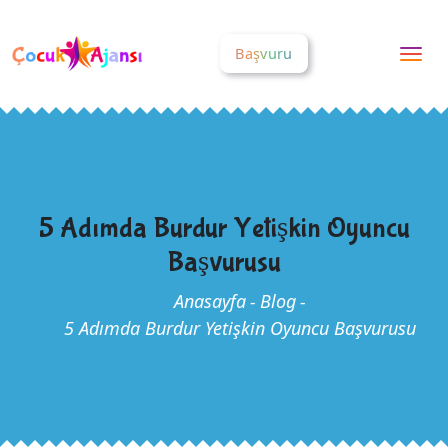
Başvuru
Togg
nav
5 Adımda Burdur Yetişkin Oyuncu
Başvurusu
Anasayfa
-
Blog
-
5 Adımda Burdur Yetişkin Oyuncu Başvurusu