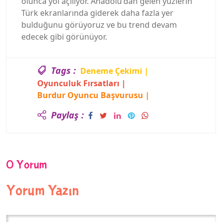
olunca yol açılıyor. Anadolu'dan gelen yüzlerin
Türk ekranlarında giderek daha fazla yer
bulduğunu görüyoruz ve bu trend devam
edecek gibi görünüyor.
Tags :
Deneme Çekimi |
Oyunculuk Fırsatları |
Burdur Oyuncu Başvurusu |
Yetişkin Casting Süreci |
Paylaş :
Audition Hazırlığı |
Ajans Profil Oluşturma |
Anadolu Oyuncu Adayı |
Kase Ve Roller |
Sektör Gerçekleri |
0 Yorum
Bölgesel Prodüksiyon |
Yorum Yazın