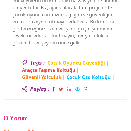
ebeveynlerin bu konudaki hassasiyeti de önemli
bir yer tutar. Biz, ajans olarak, tüm projelerde
çocuk oyuncularımızın sağlığını ve güvenliğini
en üst düzeyde tutmayı hedefleriz. Bu konuda
göstereceğiniz özen ve iş birliği için şimdiden
teşekkür ederiz. Unutmayın, her yolculukta
güvenlik her şeyden önce gelir.
Tags :
Çocuk Oyuncu Güvenliği |
Araçta Taşıma Koltuğu |
Güvenli Yolculuk |
Çocuk Oto Koltuğu |
Ajans Güvenlik |
Set Ulaşım Güvenliği |
Paylaş :
Ebeveyn Sorumluluğu |
Doğru Koltuk Seçimi |
0 Yorum