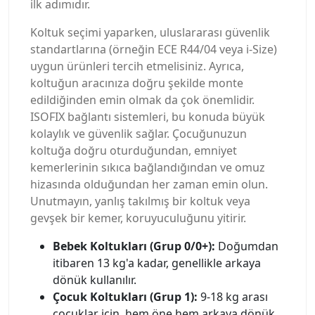
ilk adımıdır.
Koltuk seçimi yaparken, uluslararası güvenlik
standartlarına (örneğin ECE R44/04 veya i-Size)
uygun ürünleri tercih etmelisiniz. Ayrıca,
koltuğun aracınıza doğru şekilde monte
edildiğinden emin olmak da çok önemlidir.
ISOFIX bağlantı sistemleri, bu konuda büyük
kolaylık ve güvenlik sağlar. Çocuğunuzun
koltuğa doğru oturduğundan, emniyet
kemerlerinin sıkıca bağlandığından ve omuz
hizasında olduğundan her zaman emin olun.
Unutmayın, yanlış takılmış bir koltuk veya
gevşek bir kemer, koruyuculuğunu yitirir.
Bebek Koltukları (Grup 0/0+):
Doğumdan
itibaren 13 kg'a kadar, genellikle arkaya
dönük kullanılır.
Çocuk Koltukları (Grup 1):
9-18 kg arası
çocuklar için, hem öne hem arkaya dönük