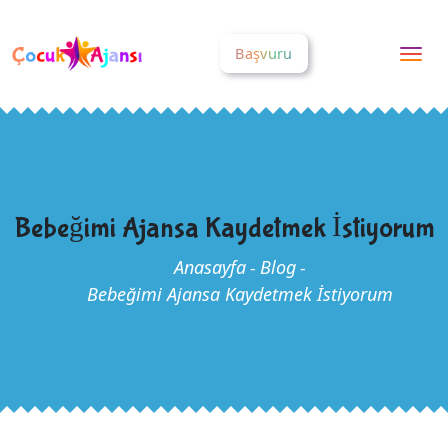
Başvuru
Togg
nav
Bebeğimi Ajansa Kaydetmek İstiyorum
Anasayfa
-
Blog
-
Bebeğimi Ajansa Kaydetmek İstiyorum