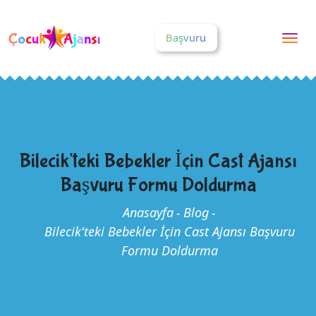
Başvuru
Togg
nav
Bilecik'teki Bebekler İçin Cast Ajansı
Başvuru Formu Doldurma
Anasayfa
-
Blog
-
Bilecik'teki Bebekler İçin Cast Ajansı Başvuru
Formu Doldurma