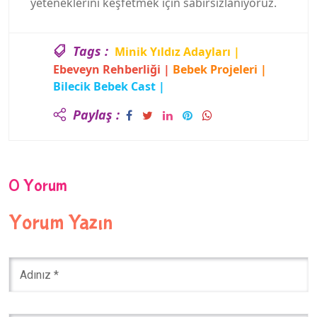
yeteneklerini keşfetmek için sabırsızlanıyoruz.
Tags :
Minik Yıldız Adayları |
Ebeveyn Rehberliği |
Bebek Projeleri |
Bilecik Bebek Cast |
Bebek Ajans Başvuru |
Paylaş :
Oyuncu Bebek Olmak |
Cast Formu Doldurma |
Bebek Yetenek Ajansı |
Bebek Deneme Çekimi |
0 Yorum
Cast Ajansı Süreci |
Yorum Yazın