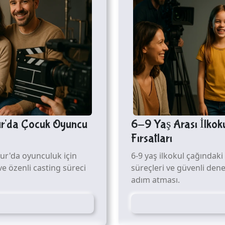
dur'da Çocuk Oyuncu
6-9 Yaş Arası İlkoku
Fırsatları
ur'da oyunculuk için
6-9 yaş ilkokul çağındaki 
 ve özenli casting süreci
süreçleri ve güvenli den
adım atması.