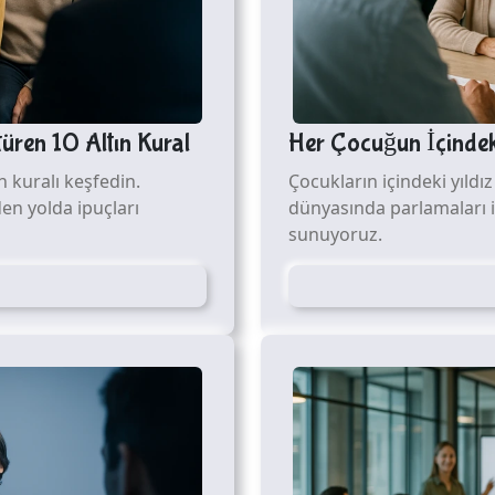
üren 10 Altın Kural
Her Çocuğun İçindeki
 kuralı keşfedin.
Çocukların içindeki yıldı
n yolda ipuçları
dünyasında parlamaları iç
sunuyoruz.