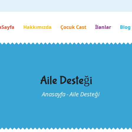
aSayfa
Hakkımızda
Çocuk Cast
İlanlar
Blog
Aile Desteği
Anasayfa
-
Aile Desteği