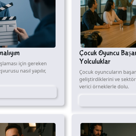
malıyım
Çocuk Oyuncu Başarı
Yolculuklar
laması için gereken
şvurusu nasıl yapılır,
Çocuk oyuncuların başarı 
geliştirdiklerini ve sektö
verici örneklerle dolu.