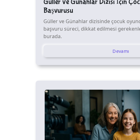
Güller ve Günahlar Dizisi İçin Ç
Başvurusu
Güller ve Günahlar dizisinde çocuk oyunc
başvuru süreci, dikkat edilmesi gerekenle
burada.
Devamı