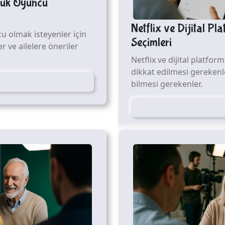
ocuk Oyuncu
Netflix ve Dijital P
u olmak isteyenler için
Seçimleri
r ve ailelere öneriler
Netflix ve dijital platfo
dikkat edilmesi gerekenler
bilmesi gerekenler.