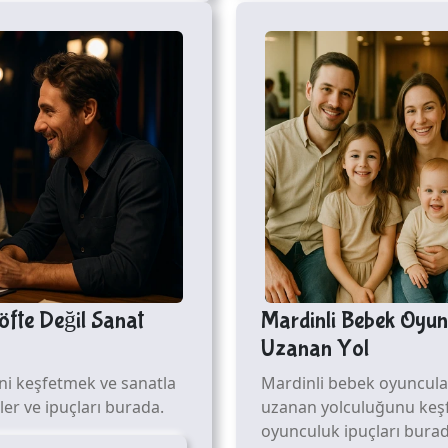
öfte Değil Sanat
Mardinli Bebek Oyunc
Uzanan Yol
ni keşfetmek ve sanatla
Mardinli bebek oyuncular
er ve ipuçları burada.
uzanan yolculuğunu keşfed
oyunculuk ipuçları burad